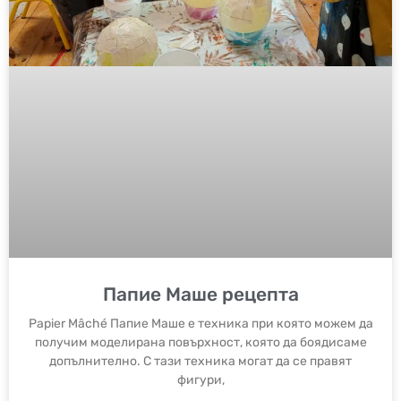
Папие Маше рецепта
Papier Mâché Папие Маше е техника при която можем да
получим моделирана повърхност, която да боядисаме
допълнително. С тази техника могат да се правят
фигури,