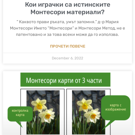
Кои играчки са истинските
Монтесори материали?
” Каквото прави ръката, умът запомня.” д-р Мария
Монтесори Името “Монтесори” и Монтесори Метод, не е
патентовано и за това всеки може да го използва.
ПРОЧЕТИ ПОВЕЧЕ
December 6, 2022