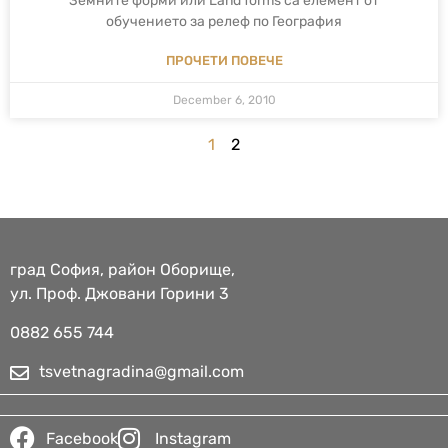
Земните форми или Land forms са елемент от
обучението за релеф по География
ПРОЧЕТИ ПОВЕЧЕ
December 6, 2010
1
2
град София, район Оборище,
ул. Проф. Джовани Горини 3
0882 655 744​
tsvetnagradina@gmail.com
Facebook
Instagram