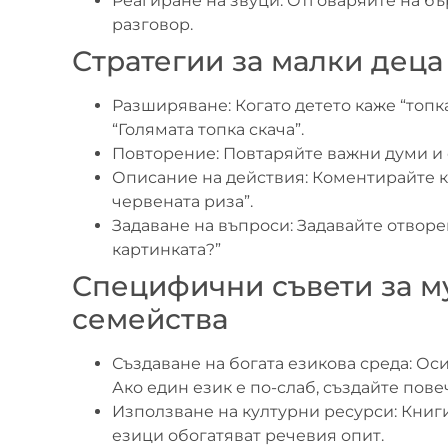
Реагиране на звуци: Отговаряйте на бъ
разговор.
Стратегии за малки деца 
Разширяване: Когато детето каже “топка
“Голямата топка скача”.
Повторение: Повтаряйте важни думи и 
Описание на действия: Коментирайте к
червената риза”.
Задаване на въпроси: Задавайте отворе
картинката?”
Специфични съвети за м
семейства
Създаване на богата езикова среда: Оси
Ако един език е по-слаб, създайте пов
Използване на културни ресурси: Книги
езици обогатяват речевия опит.