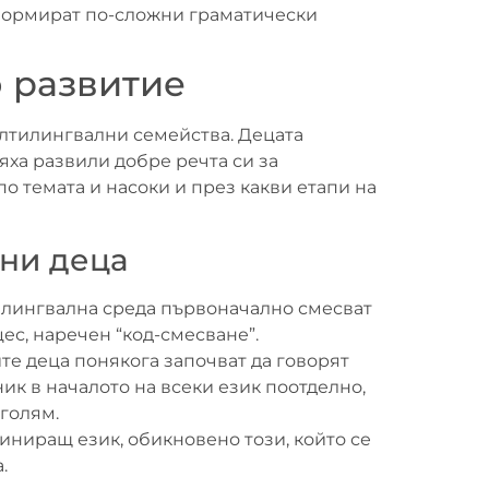
 формират по-сложни граматически
 развитие
ултилингвални семейства. Децата
бяха развили добре речта си за
по темата и насоки и през какви етапи на
ни деца
илингвална среда първоначално смесват
ес, наречен “код-смесване”.
те деца понякога започват да говорят
ик в началото на всеки език поотделно,
голям.
иниращ език, обикновено този, който се
.