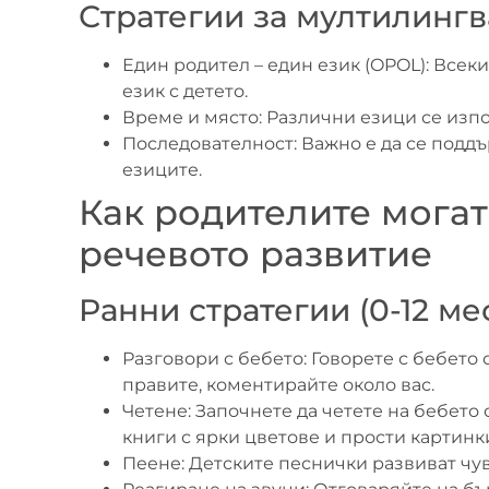
Стратегии за мултилинг
Един родител – един език (OPOL): Всек
език с детето.
Време и място: Различни езици се изпо
Последователност: Важно е да се подд
езиците.
Как родителите мога
речевото развитие
Ранни стратегии (0-12 ме
Разговори с бебето: Говорете с бебето
правите, коментирайте около вас.
Четене: Започнете да четете на бебето
книги с ярки цветове и прости картинк
Пеене: Детските песнички развиват чув