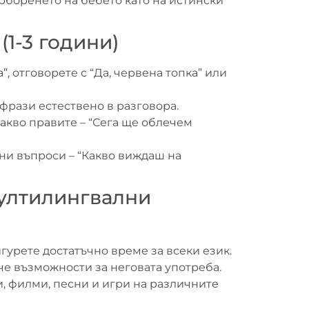
рборенето на бебето като на истински
(1-3 години)
”, отговорете с “Да, червена топка” или
фрази естествено в разговора.
акво правите – “Сега ще облечем
ни въпроси – “Какво виждаш на
ултилингвални
гурете достатъчно време за всеки език.
ече възможности за неговата употреба.
, филми, песни и игри на различните