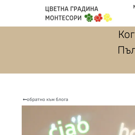
Ког
Пъл
обратно към блога