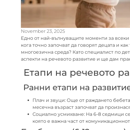
November 23, 2025
Едно от най-вълнуващите моменти за всеки 
кога точно започват да говорят децата и ка
многоезична среда? Като специалист по дет
аспекти на речевото развитие и ще дам пра
Етапи на речевото ра
Ранни етапи на развитие
Плач и звуци: Още от раждането бебета
месечна възраст започват да произнасят п
Социално усмихване: На 6-8 седмици с
която е важна част от комуникационнот