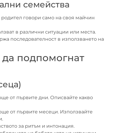
вални семейства
и родител говори само на своя майчин
лзват в различни ситуации или места.
ържа последователност в използването на
т да подпомогнат
сеца)
 още от първите дни. Описвайте какво
 още от първите месеци. Използвайте
и.
ството за ритъм и интонация.