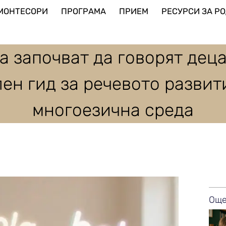
МОНТЕСОРИ
ПРОГРАМА
ПРИЕМ
РЕСУРСИ ЗА РО
а започват да говорят дец
ен гид за речевото развит
многоезична среда
Още