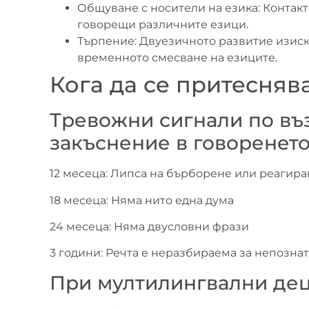
Общуване с носители на езика: Контак
говорещи различните езици.
Търпение: Двуезичното развитие изиск
временното смесване на езиците.
Кога да се притесняв
Тревожни сигнали по въз
закъснение в говоренет
12 месеца: Липса на бърборене или реагира
18 месеца: Няма нито една дума
24 месеца: Няма двусловни фрази
3 години: Речта е неразбираема за непозна
При мултилингвални де