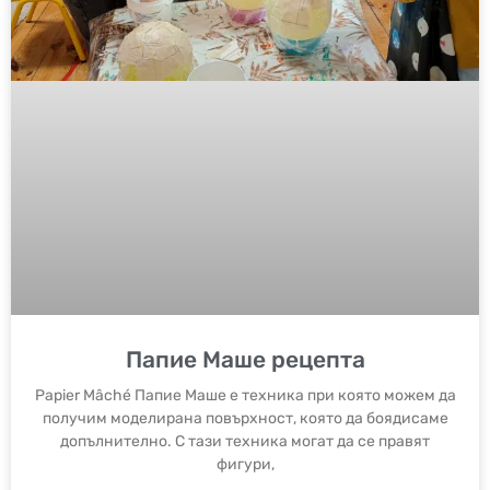
Папие Маше рецепта
Papier Mâché Папие Маше е техника при която можем да
получим моделирана повърхност, която да боядисаме
допълнително. С тази техника могат да се правят
фигури,