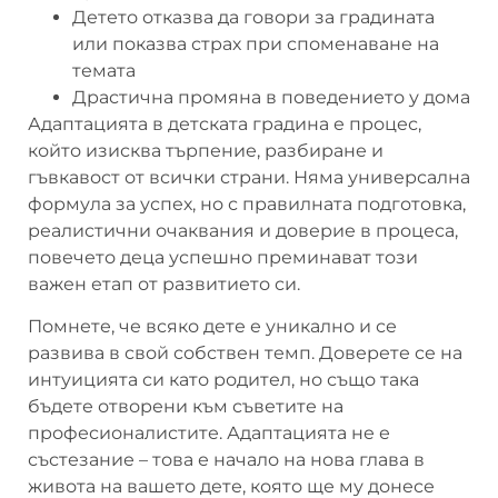
Детето отказва да говори за градината
или показва страх при споменаване на
темата
Драстична промяна в поведението у дома
Адаптацията в детската градина е процес,
който изисква търпение, разбиране и
гъвкавост от всички страни. Няма универсална
формула за успех, но с правилната подготовка,
реалистични очаквания и доверие в процеса,
повечето деца успешно преминават този
важен етап от развитието си.
Помнете, че всяко дете е уникално и се
развива в свой собствен темп. Доверете се на
интуицията си като родител, но също така
бъдете отворени към съветите на
професионалистите. Адаптацията не е
състезание – това е начало на нова глава в
живота на вашето дете, която ще му донесе