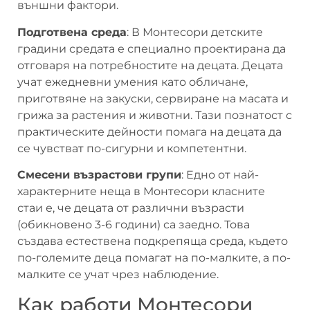
външни фактори.
Подготвена среда
: В Монтесори детските
градини средата е специално проектирана да
отговаря на потребностите на децата. Децата
учат ежедневни умения като обличане,
приготвяне на закуски, сервиране на масата и
грижа за растения и животни. Тази познатост с
практическите дейности помага на децата да
се чувстват по-сигурни и компетентни.
Смесени възрастови групи
: Едно от най-
характерните неща в Монтесори класните
стаи е, че децата от различни възрасти
(обикновено 3-6 години) са заедно. Това
създава естествена подкрепяща среда, където
по-големите деца помагат на по-малките, а по-
малките се учат чрез наблюдение.
Как работи Монтесори