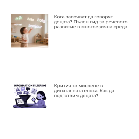
Кога започват да говорят
децата? Пълен гид за речевото
развитие в многоезична среда
Критично мислене в
дигиталната епоха: Как да
подготвим децата?