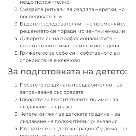
нещо положително
Създайте ритуали за раздяла – кратки, но
последователни
Бъдете последователни – не променяйте
решението си поради моментни емоции
Доверете се на професионалистите –
възпитателите имат опит с много деца
Грижете се за себе си – собственото ви
спокойствие е ключово
За подготовката на детето:
Посетете градината предварително – за
запознаване със средата
Говорете за възпитателите по име – за
създаване на връзка
Четете книжки за детската градина – за
създаване на положителни очаквания
Играйте се на “детска градина” у дома – за
репетиция на новата роля