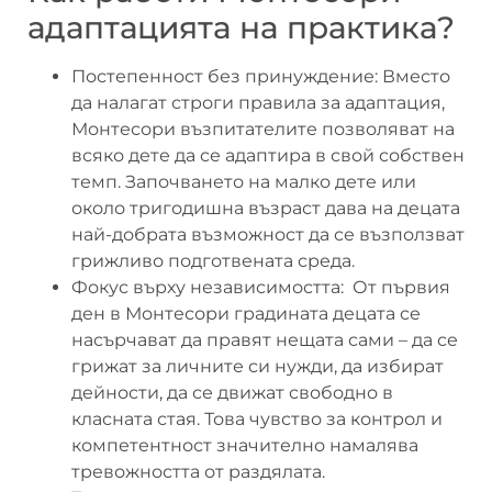
адаптацията на практика?
Постепенност без принуждение: Вместо
да налагат строги правила за адаптация,
Монтесори възпитателите позволяват на
всяко дете да се адаптира в свой собствен
темп. Започването на малко дете или
около тригодишна възраст дава на децата
най-добрата възможност да се възползват
грижливо подготвената среда.
Фокус върху независимостта: От първия
ден в Монтесори градината децата се
насърчават да правят нещата сами – да се
грижат за личните си нужди, да избират
дейности, да се движат свободно в
класната стая. Това чувство за контрол и
компетентност значително намалява
тревожността от раздялата.