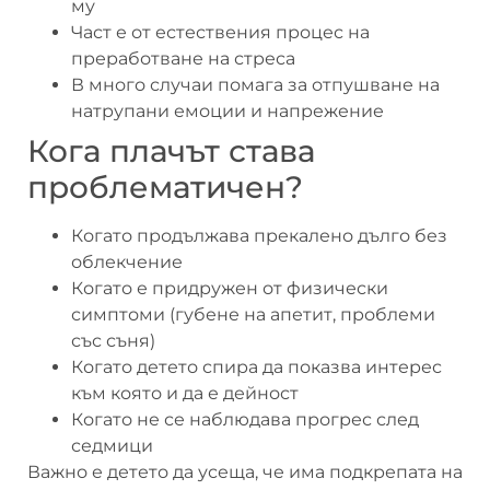
му
Част е от естествения процес на
преработване на стреса
В много случаи помага за отпушване на
натрупани емоции и напрежение
Кога плачът става
проблематичен?
Когато продължава прекалено дълго без
облекчение
Когато е придружен от физически
симптоми (губене на апетит, проблеми
със съня)
Когато детето спира да показва интерес
към която и да е дейност
Когато не се наблюдава прогрес след
седмици
Важно е детето да усеща, че има подкрепата на