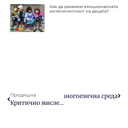
Как да развием емоционалната
интелигентност на децата?
 речевото развитие в многоезична среда
Предишна
Критично мислене в дигиталната епоха: Как да подготвим децата?