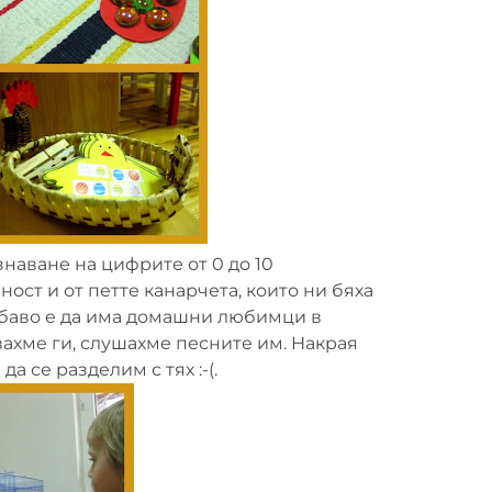
наване на цифрите от 0 до 10
ост и от петте канарчета, които ни бяха
убаво е да има домашни любимци в
вахме ги, слушахме песните им. Накрая
а се разделим с тях :-(.