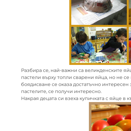
Разбира се, най-важни са великденските яй
пастели върху топли сварени яйца, но не с
боядисване се оказа достатъчно интересен 
пастелите, се получи интересно.
Накрая децата си взеха купичката с яйце в к