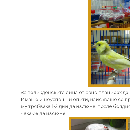
За великденските яйца от рано планирах да
Имаше и неуспешни опити, изискваше се вр
му трябваха 1-2 дни да изсъхне, после бояд
чакаме да изсъхне…