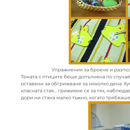
Упражнения за броене и разпоз
Темата с птиците беше допълнена по случайн
оставени за обгрижване за няколко дена. Х
класната стая… грижихме се за тях, наблюда
дори ни стана малко тъжно, когато трябваше д