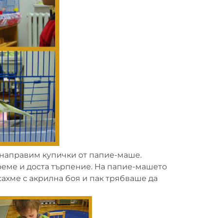
 направим купички от папие-маше.
еме и доста търпение. На папие-машето
исахме с акрилна боя и пак трябваше да