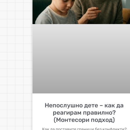
Непослушно дете – как да
реагирам правилно?
(Монтесори подход)
Как да поставите граници без конфликти?