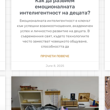
Как да развием
емоционалната
интелигентност на децата?
Емоционалната интелигентност е ключът
към успешни взаимоотношения, академичен
успех и личностно развитие на децата. В
съвременния свят, където технологиите
често заместват човешкото общуване,
способността да
ПРОЧЕТИ ПОВЕЧЕ
June 8, 2025