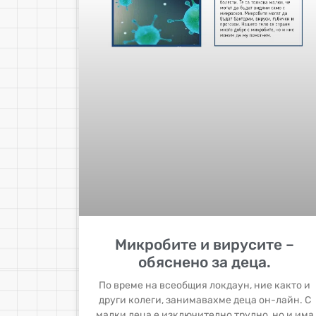
Микробите и вирусите –
обяснено за деца.
По време на всеобщия локдаун, ние както и
други колеги, занимавахме деца он-лайн. С
малки деца е изключително трудно, но и има