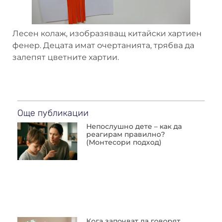
Лесен колаж, изобразяващ китайски хартиен
фенер. Децата имат очертанията, трябва да
залепят цветните хартии.
Още публикации
Непослушно дете – как да
реагирам правилно?
(Монтесори подход)
Кога започват да говорят