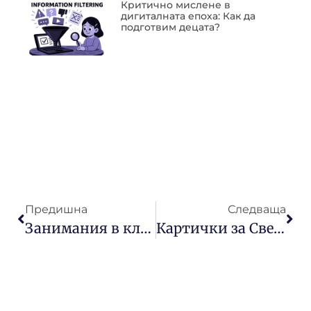
Критично мислене в
дигиталната епоха: Как да
подготвим децата?
Предишна
Следваща
Занимания в класната стая – зима
Картички за Свети Валентин