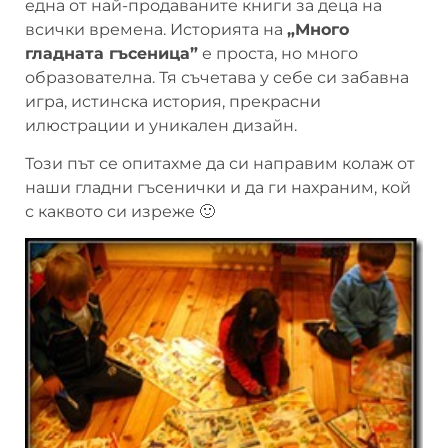
една от най-продаваните книги за деца на
всички времена. Историята на
„Много
гладната гъсеница”
е проста, но много
образователна. Тя съчетава у себе си забавна
игра, истинска история, прекрасни
илюстрации и уникален дизайн.
Този път се опитахме да си направим колаж от
наши гладни гъсенички и да ги нахраним, кой
с каквото си изреже 🙂