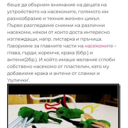
беше да обърнем внимание на децата на
устройството на насекомите, голямото им
разнообразие и техния жизнен цикъл.
Първо разгледахме снимки на различни
насекоми, някои от които доста интересно
изглеждащи, напр. листарка и пръчица.
Говорихме за главните части на
насекомите
–
глава, гърди, коремче, крака (6бр.) и
антени(2бр.). И който имаше желание сглоби
собствено насекомо от пластелин, като му
добавихме крака и антени от сламки и
‘лулички’.