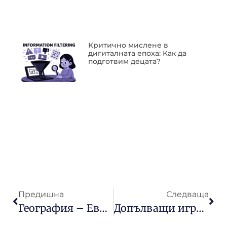
Критично мислене в
дигиталната епоха: Как да
подготвим децата?
Предишна
Следваща
География – Европа
Допълващи игри в Монтесори класната стая