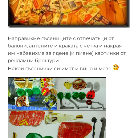
Направихме гъсениците с отпечатъци от
балони, антените и краката с четка и накрая
им набавихме за ядене (и пиене) картинки от
рекламни брошури.
Някои гъсенички си имат и вино и мезе
.