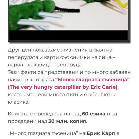
Друг ден показахме жизнения цикъл на
пеперудата и карти със снимки на яйца –
ларва – какавида – пеперуда.
Тези факти са представени и по много забавен
начин в книжката
“Много гладната гъсеница”
(The very hungry caterpillar by Eric Carle)
,
която сме чели много пъти и е абсолютна
класика.
Книгата е преведена на над
60 езика
и са
продадени над
30 млн. копия
.
„Много гладната гъсеница” на
Ерик Карл
е