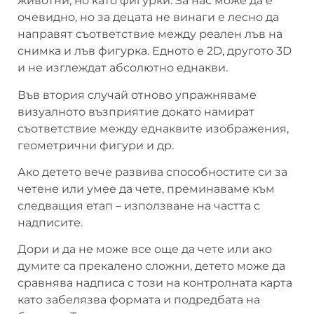
животни, но като фигурки. За нас може да е
очевидно, но за децата не винаги е лесно да
направят съответствие между реален лъв на
снимка и лъв фигурка. Едното е 2D, другото 3D
и не изглеждат абсолютно еднакви.
Във втория случай отново упражняваме
визуалното възприятие докато намират
съответствие между еднаквите изображения,
геометрични фигури и др.
Ако детето вече развива способностите си за
четене или умее да чете, преминаваме към
следващия етап – използване на частта с
надписите.
Дори и да не може все още да чете или ако
думите са прекалено сложни, детето може да
сравнява надписа с този на контролната карта
като забелязва формата и подредбата на