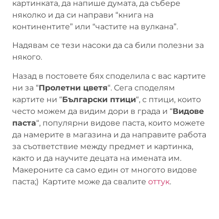
картинката, да напише думата, да събере
няколко и да си направи “книга на
континентите” или “частите на вулкана”.
Надявам се тези насоки да са били полезни за
някого.
Назад в постовете бях споделила с вас картите
ни за “
Пролетни цветя
“. Сега споделям
картите ни “
Български птици
“, с птици, които
често можем да видим дори в града и “
Видове
паста
“, популярни видове паста, които можете
да намерите в магазина и да направите работа
за съответствие между предмет и картинка,
както и да научите децата на имената им.
Макероните са само един от многото видове
паста;) Картите може да свалите
оттук
.