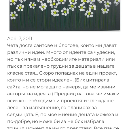
April 7, 2011
Чета доста сайтове и блогове, които ми дават
различни идеи. Много от идеите са чудесни,
но пък нямам необходимите материали или
пък са прекалено трудни за децата в нашата
класна стая… Скоро попаднах на един проект,
които ми се стори идеален. (Бих цитирала
сайта, но не мога да го намеря, да ме извини
авторът на идеята.) Предвид на това, че имах и
всичко необходимо и проектът изглеждаше
лесен за изпълнение, го планирах за
седмицата. Е, по мое мнение децата можеха и
по-добре, но може би аз не бях избрала
точния момент да им го представя. Все пак се